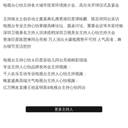
电视台心怡主持各大城市投资环境推介会、高尔夫开球仪式及宴会
主持南太云创谷动土奠基典礼携香港巨星谭咏麟、陈百祥同台采访
电视台专业主持心怡掌握高峰论坛、圆桌讨论、重要会议等丰富经验
深圳卫视著名主持人洪涛搭档深圳卫视美女主持人心怡主持大会
香港巨星陈慧琳同台亮相 万人演出火爆氛围势不可挡 人气高涨，舞
台细节灵活把控
电视台主持心怡＆巨星容祖儿同台亮相精彩现场
专业主持人心怡品牌发布会主持视频：
千人欢乐互动专业电视台主持人心怡主持视频：
晚宴盛典高端大气电视台主持人心怡视频：
亿万网友直播王祖蓝明星&电视台主持心怡同台
更多主持人