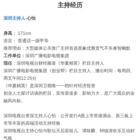
主持经历
深圳主持人
-心怡
身高
： 171cm
语言： 普通话一级甲等
推荐理由：大型媒体公关推广主持首选形象优雅贵气不失睿智幽默
工作单位：
深圳广播电影电视集团
现任
：
深圳电视台财经频道《华夏精英》栏目主持人
深圳广播电影电视集团《创业帮》栏目主持人，播出时间：每周四、
周五午间12:25分
《华夏精英》是深圳卫视唯一一档针对经济投资
创业人士探讨访谈的栏目，宣传渠道多，影响力大，是广大观众的金
融风向标。
深圳电视台资深主持人心怡：公开发行A股上市答谢酒会、新三板上
市等丰富的高端活动主持经验
深圳电视台主持心怡与歌坛天后容祖儿、谭咏麟、钟镇涛欢乐互动好
气氛