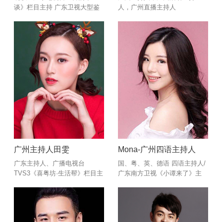
谈》栏目主持 广东卫视大型鉴
人，广州直播主持人
赏节目《名家说宝》主持人
广州主持人田雯
Mona-广州四语主持人
​广东主持人、广播电视台
国、粤、英、德语 四语主持人/
TVS3《喜粤坊·生活帮》栏目主
广东南方卫视《小谭来了》主
持人，现代教育频道《国际小
持人/ 广东珠江频道彩色跑特邀
精英》嘉宾主持人
主持人/ 广州电视台竞赛频道
《车展零距离》外景主持/ 中央
电视台纪录频道《发现》栏目