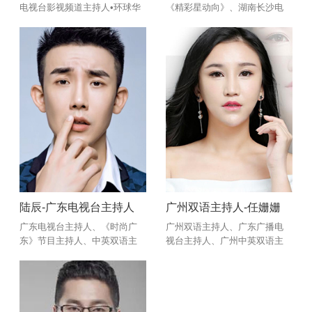
电视台影视频道主持人•环球华
《精彩星动向》、湖南长沙电
裔小姐最佳气质奖•ACI国际注
台优悦945《慢品时光》喜马拉
册礼仪培训师
雅网易云音乐签约主播
陆辰-广东电视台主持人
广州双语主持人-任姗姗
广东电视台主持人、《时尚广
广州双语主持人、广东广播电
东》节目主持人、中英双语主
视台主持人、广州中英双语主
持人、粤语主持人
持人、粤语主持人