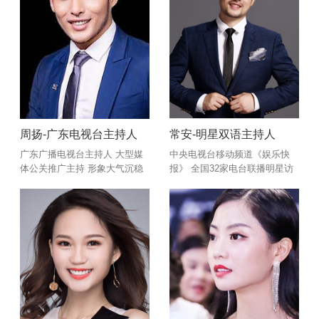
外景主持
周扬-广东电视台主持人
常安-明星双语主持人
广东广播电视台主持人 大型媒
中央电视台移动频道《娱乐快
体公关推广主持 形象大气沉稳
报》 全国32家电台联播明星访
不失睿智幽默
谈节目《独家唱游》 全国主持
人金话筒奖