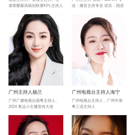
者荣耀最高级别联赛KPL主持人
业：播音主持专业 语言：国语
英语 颜值与实力并存，大气与
幽默同具，声线浑厚有磁性，
擅长渲染现场气氛临场反应能
力强。 带动观众情绪让他们更
快能进入到活动中天生热爱舞
台热爱主持。
广州主持人杨兰
广州电视台主持人海宁
广州广播电视台国粤主持人、
广州电视台主持人，广州中英
2024 奥运小主播宣传大使
粤三语主持人