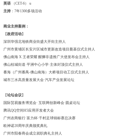
英语
（CET-6） u
主持
：7年1300多场活动
商业主持案例：
【
政府活动
】
深圳华强北地铁商业街盛大开街主持人
广州市黄埔区长安片区城市更新改造项目奠基仪式主持人
佛山南海 X 王者荣耀 醒狮非遗推广大使发布会主持人
佛山桂城街道·平洲中心小学·主体封顶仪式主持人
番海（广州番禺-佛山南海）大桥项目动工仪式主持人
城市三水高质量发展大会·汽车产业发展论坛
【
论坛会议
】
国际贸易服务博览会· 互联网创新峰会·圆桌论坛
腾讯QQ空间H5应用开发者大会
广州农商银行·富力杯·千村足球锦标赛总决赛
欧神诺20周年庆典颁奖典礼
广州市阳春商会成立就职典礼主持人